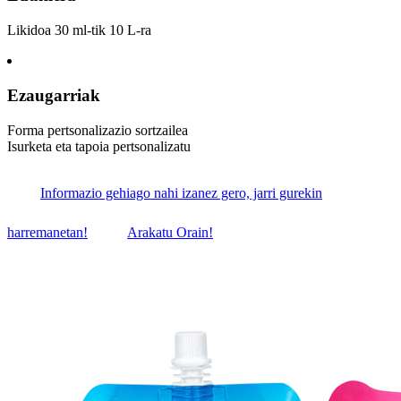
Likidoa 30 ml-tik 10 L-ra
Ezaugarriak
Forma pertsonalizazio sortzailea
Isurketa eta tapoia pertsonalizatu
Informazio gehiago nahi izanez gero, jarri gurekin
harremanetan!
Arakatu Orain!