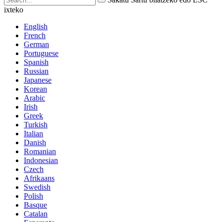
ixteko
English
French
German
Portuguese
Spanish
Russian
Japanese
Korean
Arabic
Irish
Greek
Turkish
Italian
Danish
Romanian
Indonesian
Czech
Afrikaans
Swedish
Polish
Basque
Catalan