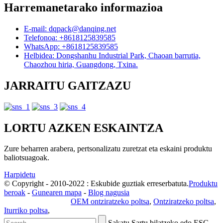
Harremanetarako informazioa
E-mail: dqpack@danqing.net
Telefonoa: +8618125839585
WhatsApp: +8618125839585
Helbidea: Dongshanhu Industrial Park, Chaoan barrutia,
Chaozhou hiria, Guangdong, Txina.
JARRAITU GAITZAZU
LORTU AZKEN ESKAINTZA
Zure beharren arabera, pertsonalizatu zuretzat eta eskaini produktu
baliotsuagoak.
Harpidetu
© Copyright - 2010-2022 : Eskubide guztiak erreserbatuta.
Produktu
beroak
-
Gunearen mapa
-
Blog nagusia
Pribatutasun Politika
OEM ontziratzeko poltsa
,
Ontziratzeko poltsa
,
Iturriko poltsa
,
Sakatu Sartu bilatzeko edo ESC