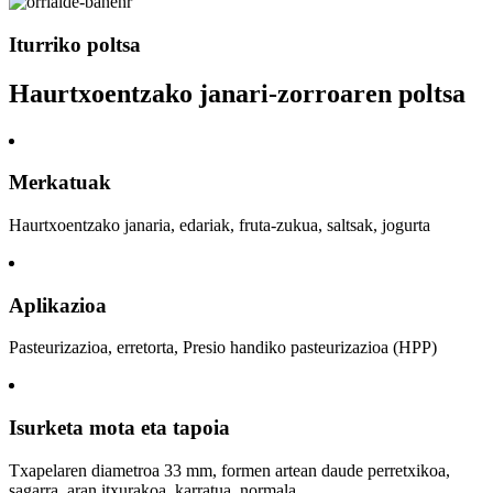
Iturriko poltsa
Haurtxoentzako janari-zorroaren poltsa
Merkatuak
Haurtxoentzako janaria, edariak, fruta-zukua, saltsak, jogurta
Aplikazioa
Pasteurizazioa, erretorta, Presio handiko pasteurizazioa (HPP)
Isurketa mota eta tapoia
Txapelaren diametroa 33 mm, formen artean daude perretxikoa,
sagarra, aran itxurakoa, karratua, normala