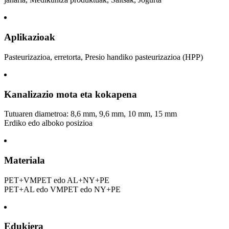
Aplikazioak
Pasteurizazioa, erretorta, Presio handiko pasteurizazioa (HPP)
Kanalizazio mota eta kokapena
Tutuaren diametroa: 8,6 mm, 9,6 mm, 10 mm, 15 mm
Erdiko edo alboko posizioa
Materiala
PET+VMPET edo AL+NY+PE
PET+AL edo VMPET edo NY+PE
Edukiera