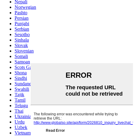
Nepali
Norwegian
Pashto
Persian
Punjabi
Serbian
Sesotho
Sinhala
Slovak
Slovenian
Somali
Samoan
Scots Gaelic
Shona
Sindhi
Sundanese
Swahili
Tajik
Tamil
Telugu
Thai
Ukrainian
Urdu
Uzbek
Vietnamese