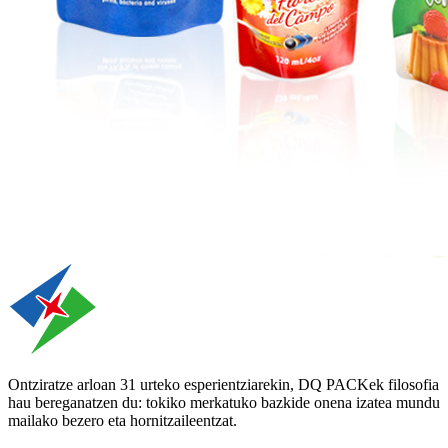
Ontziratze arloan 31 urteko esperientziarekin, DQ PACKek filosofia
hau bereganatzen du: tokiko merkatuko bazkide onena izatea mundu
mailako bezero eta hornitzaileentzat.