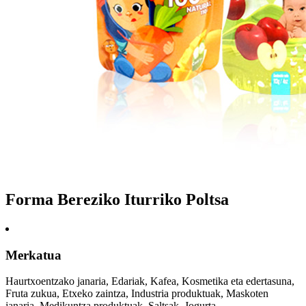
Forma Bereziko Iturriko Poltsa
Merkatua
Haurtxoentzako janaria, Edariak, Kafea, Kosmetika eta edertasuna,
Fruta zukua, Etxeko zaintza, Industria produktuak, Maskoten
janaria, Medikuntza produktuak, Saltsak, Jogurta