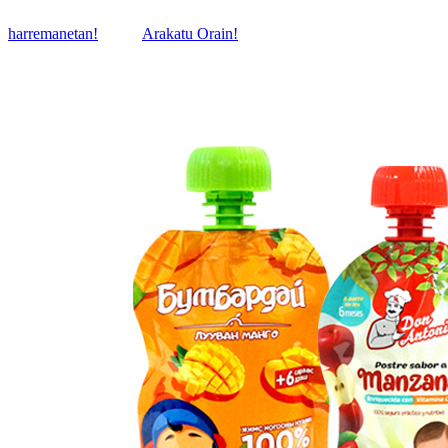
harremanetan!
Arakatu Orain!