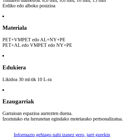
Tutuaren diametroa: 8,6 mm, 9,6 mm, 10 mm, 15 mm
Erdiko edo alboko posizioa
Materiala
PET+VMPET edo AL+NY+PE
PET+AL edo VMPET edo NY+PE
Edukiera
Likidoa 30 ml-tik 10 L-ra
Ezaugarriak
Garraioan espazioa aurrezten duena.
Izoztutako eta lurrunetan egindako motetarako pertsonalizatua.
Informazio gehiago nahi izanez gero, jarri gurekin