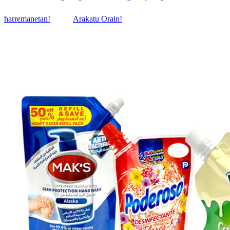
harremanetan!
Arakatu Orain!