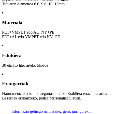
Tutuaren diametroa 8.6, 9.6, 10, 15mm
Materiala
PET+VMPET edo AL+NY+PE
PET+AL edo VMPET edo NY+PE
Edukiera
30 eta 1,5 litro arteko likidoa
Ezaugarriak
Haurtxoentzako txanoa segurtasunerako Erabilera erraza eta arina
Bezeroak erakartzeko, poltsa pertsonalizatu zuen.
Informazio gehiago nahi izanez gero, jarri gurekin