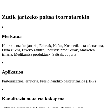
Zutik jartzeko poltsa txorrotarekin
Merkatua
Haurtxoentzako janaria, Edariak, Kafea, Kosmetika eta edertasuna,
Fruta zukua, Etxeko zaintza, Industria produktuak, Maskoten
janaria, Medikuntza produktuak, Saltsak, Jogurta
Aplikazioa
Pasteurizazioa, erretorta, Presio handiko pasteurizazioa (HPP)
Kanalizazio mota eta kokapena