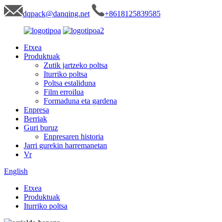
dqpack@danqing.net
+8618125839585
Etxea
Produktuak
Zutik jartzeko poltsa
Iturriko poltsa
Poltsa estaliduna
Film erroilua
Formaduna eta gardena
Enpresa
Berriak
Guri buruz
Enpresaren historia
Jarri gurekin harremanetan
Vr
English
Etxea
Produktuak
Iturriko poltsa